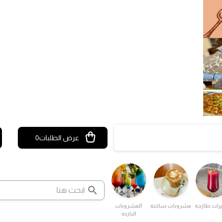
عرض الطلبات
0
رات طازجة
مشروبات ساخنة
المشروبات
الباردة