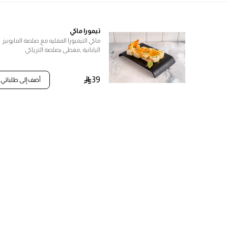
تيمورا ماكي
ماكي التيمبورا المقليه مع صلصة المايونيز
اليابانية ,مغطى بصلصة الترياكي
39
أضف إلى طلباتي