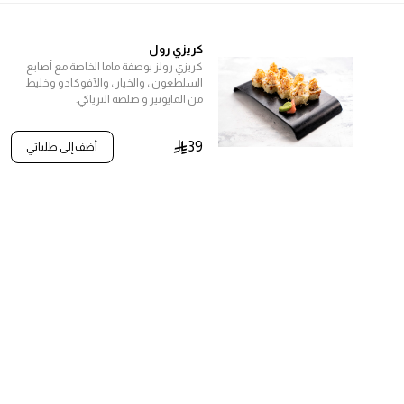
كريزي رول
كريزي رولز بوصفة ماما الخاصة مع أصابع
السلطعون ، والخيار ، والأفوكادو وخليط
من المايونيز و صلصة الترياكي.
39
أضف إلى طلباتي