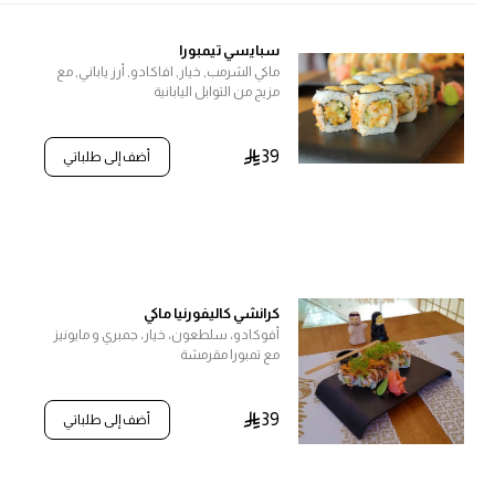
سبايسي تيمبورا
ماكي الشرمب, خيار, افاكادو, أرز ياباني, مع
مزيج من التوابل اليابانية
39
أضف إلى طلباتي
كرانشي كاليفورنيا ماكي
أفوكادو، سلطعون، خيار، جمبري و مايونيز
مع تمبورا مقرمشة
39
أضف إلى طلباتي