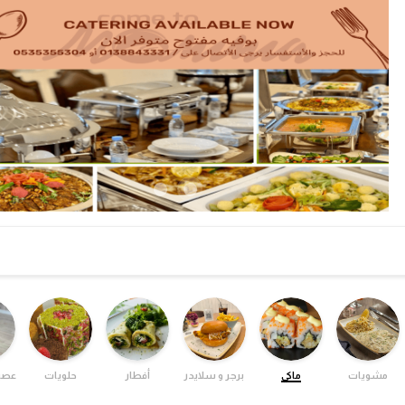
مشويات
ماكي
برجر و سلايدر
أفطار
حلويات
عصي