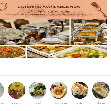
مشويات
ماكي
برجر و سلايدر
أفطار
حلويات
عصي