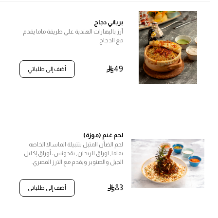
برياني دجاج
أرز بالبهارات الهندية علي طريقة ماما يقدم
مع الدجاج
49
أضف إلى طلباتي
لحم غنم (موزة)
لحم الضأن المتبل بتتبيلة الماسالا الخاصه
بماما, اوراق الريحان, بقدونس، أوراق إكليل
الجبل والصنوبر ويقدم مع الارز المصري.
يحتوي على المكسرات
83
أضف إلى طلباتي