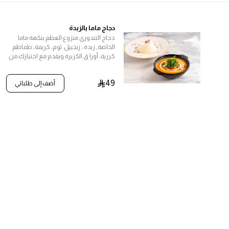
دجاج ماما بالزبدة
دجاج التندوري منزوع العظم بنكهة ماما
الخاصة, زبدة ، زنجبيل. ثوم، كريمة، طماطم
كرزية، أورا ق الكزبرة ويقدم مع اختيارك من
الأرز الأبيض أو الخبز
49
أضف إلى طلباتي