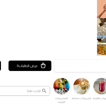
عرض الطلبات
0
رات طازجة
مشروبات ساخنة
المشروبات
الباردة